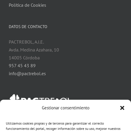
Política de Cookies
DATOS DE CONTACTO
PACTREBOL, A.I.E.
Avda. Medina Azahara, 10
14005 Córdoba
957 45 43 89
info@pactrebol.es
Gestionar consentimiento
Utilizamos cookies propias y de terceros para garantizar el correcto
SÍGUENOS EN NUESTRAS RRSS:
funcionamiento del portal, recoger información sobre su uso, mejorar nuestros