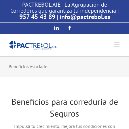
Saltar
PACTREBOL AIE - La Agrupación de
Corredores que garantiza tu independencia |
al
957 45 43 89
info@pactrebol.es
|
contenido
LinkedIn
Facebook
Beneficios Asociados
Beneficios para correduría de
Seguros
Impulsa tu crecimiento, mejora tus condiciones con