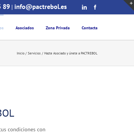
3 89
info@pactrebol.es
|
LinkedIn
Facebook
os
Asociados
Zona Privada
Contacta
Inicio
Servicios
Hazte Asociado y únete a PACTREBOL
BOL
tus condiciones con