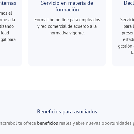
nternas
Servicio en materia de
Decl
formación
mos el
rme a la
Formación on line para empleados
Servici
tizando
y red comercial de acuerdo a la
para 
ridad
normativa vigente.
presen
egal para
estad
gestión 
l
Beneficios para asociados
actrebol te ofrece
beneficios
reales y abre nuevas oportunidades p