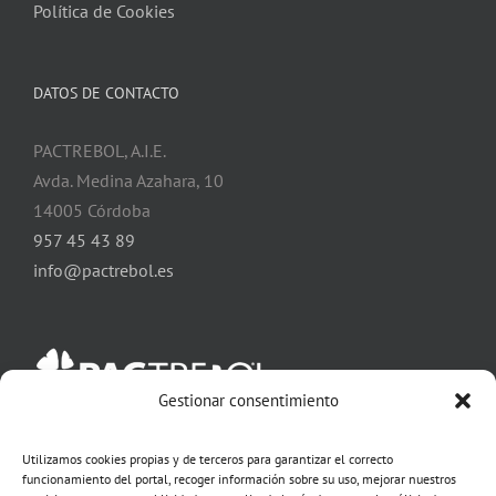
Política de Cookies
DATOS DE CONTACTO
PACTREBOL, A.I.E.
Avda. Medina Azahara, 10
14005 Córdoba
957 45 43 89
info@pactrebol.es
Gestionar consentimiento
Utilizamos cookies propias y de terceros para garantizar el correcto
SÍGUENOS EN NUESTRAS RRSS:
funcionamiento del portal, recoger información sobre su uso, mejorar nuestros