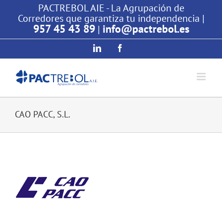
Saltar
PACTREBOL AIE - La Agrupación de
Corredores que garantiza tu independencia |
al
957 45 43 89
info@pactrebol.es
|
contenido
LinkedIn
Facebook
CAO PACC, S.L.