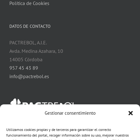
Política de Cookies
DATOS DE CONTACTO
PACTREBOL, A.I.E.
Avda. Medina Azahara, 10
14005 Córdoba
957 45 43 89
info@pactrebol.es
Gestionar consentimiento
Utilizamos cookies propias y de terceros para garantizar el correcto
SÍGUENOS EN NUESTRAS RRSS:
funcionamiento del portal, recoger información sobre su uso, mejorar nuestros