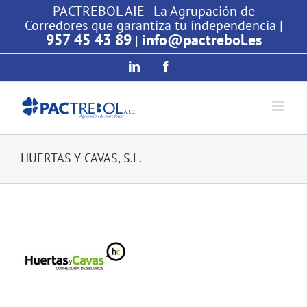
Saltar
PACTREBOL AIE - La Agrupación de
Corredores que garantiza tu independencia |
al
957 45 43 89
info@pactrebol.es
|
contenido
LinkedIn
Facebook
HUERTAS Y CAVAS, S.L.